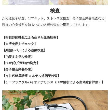
検査
がん遺伝子検査、ソマチッド、ストレス度検査、分子整合栄養検査など、
現在の心身状態を知るための各種検査をご用意しております。
【暗視野顕微鏡による生きた血液観察】
【血液免疫力チェック】
【細胞レベルによる波動検査】
【毛髪ミネラル検査】
【HRV(心拍変動)の測定】
【分子整合栄養外来】
【次世代健康診断 ミルテル遺伝子検査】
【チーフラクタルバイオアナリシス（HRV解析による生体総合評価）】