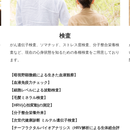
検査
の
がん遺伝子検査、ソマチッド、ストレス度検査、分子整合栄養検
査など、現在の心身状態を知るための各種検査をご用意しており
ます。
【暗視野顕微鏡による生きた血液観察】
【血液免疫力チェック】
【細胞レベルによる波動検査】
【毛髪ミネラル検査】
【HRV(心拍変動)の測定】
【分子整合栄養外来】
【次世代健康診断 ミルテル遺伝子検査】
【チーフラクタルバイオアナリシス（HRV解析による生体総合評