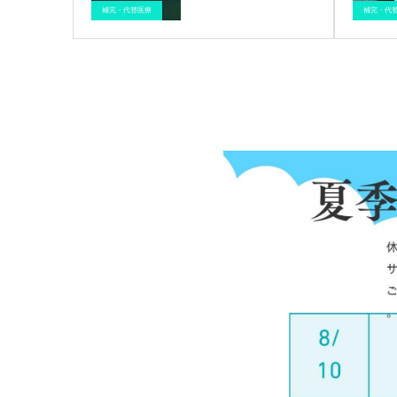
ブログ
催眠療法
医療情報
補完・代替医療
ブログ
催眠療法