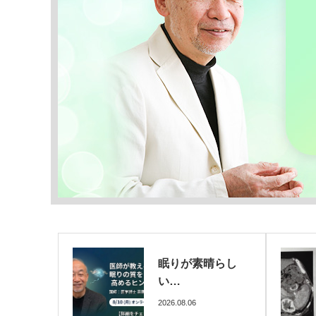
晴らし
膵癌ステージⅣ
で…
2026.08.04