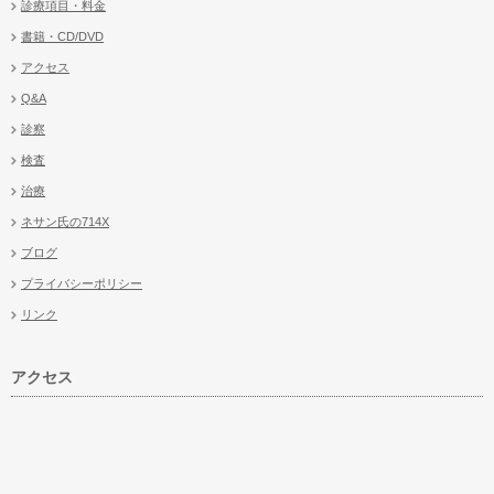
診療項目・料金
書籍・CD/DVD
アクセス
Q&A
診察
検査
治療
ネサン氏の714X
ブログ
プライバシーポリシー
リンク
アクセス