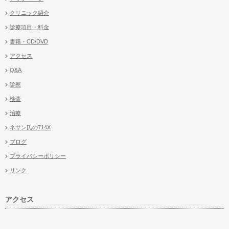
クリニック紹介
診療項目・料金
書籍・CD/DVD
アクセス
Q&A
診察
検査
治療
ネサン氏の714X
ブログ
プライバシーポリシー
リンク
アクセス