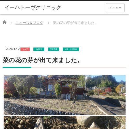
メニュー
Home
ニュース＆ブログ
菜の花の芽が出て来ました。
2024.12.2
ブログ
催眠療法
医療情報
補完・代替医療
菜の花の芽が出て来ました。