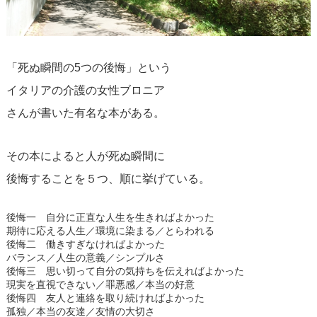
「死ぬ瞬間の5つの後悔」という
イタリアの介護の女性ブロニア
さんが書いた有名な本がある。
その本によると人が死ぬ瞬間に
後悔することを５つ、順に挙げている。
後悔一 自分に正直な人生を生きればよかった
期待に応える人生／環境に染まる／とらわれる
後悔二 働きすぎなければよかった
バランス／人生の意義／シンプルさ
後悔三 思い切って自分の気持ちを伝えればよかった
現実を直視できない／罪悪感／本当の好意
後悔四 友人と連絡を取り続ければよかった
孤独／本当の友達／友情の大切さ