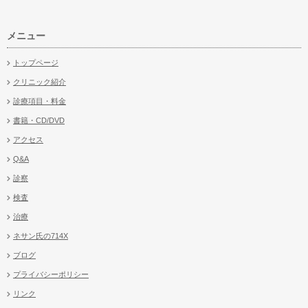
メニュー
トップページ
クリニック紹介
診療項目・料金
書籍・CD/DVD
アクセス
Q&A
診察
検査
治療
ネサン氏の714X
ブログ
プライバシーポリシー
リンク