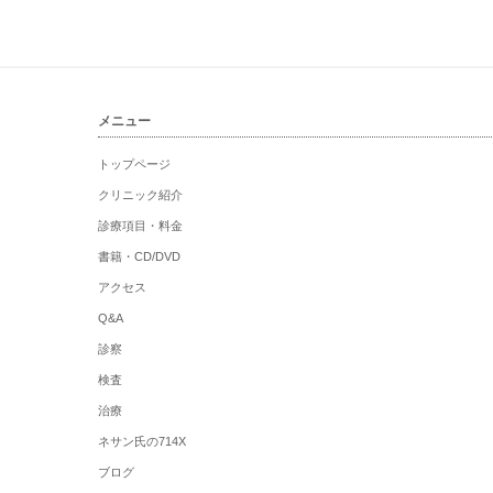
メニュー
トップページ
クリニック紹介
診療項目・料金
書籍・CD/DVD
アクセス
Q&A
診察
検査
治療
ネサン氏の714X
ブログ