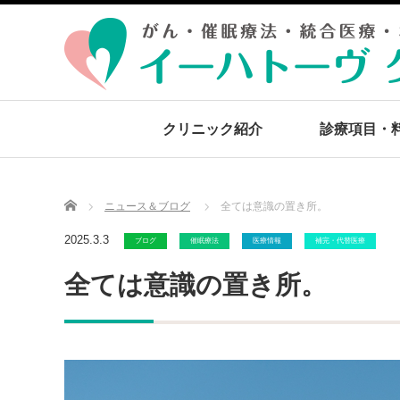
クリニック紹介
診療項目・
Home
ニュース＆ブログ
全ては意識の置き所。
2025.3.3
ブログ
催眠療法
医療情報
補完・代替医療
全ては意識の置き所。