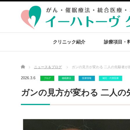
クリニック紹介
診療項目・
Home
ニュース＆ブログ
ガンの見方が変わる 二人の先駆者が
2026.3.6
ブログ
催眠療法
医療情報
補完・代替医療
ガンの見方が変わる 二人の