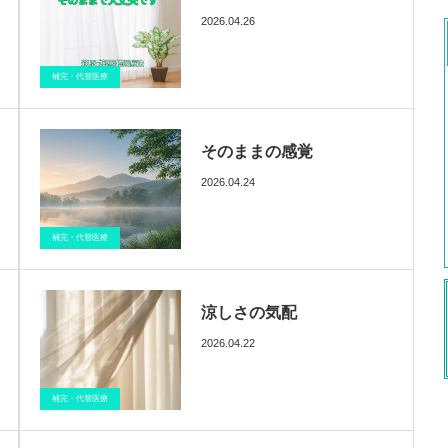
2026.04.26
ブログ
催眠療法
医療情報
補完・代替医療
そのままの感覚
2026.04.24
ブログ
催眠療法
医療情報
補完・代替医療
涼しさの気配
2026.04.22
ブログ
催眠療法
医療情報
補完・代替医療