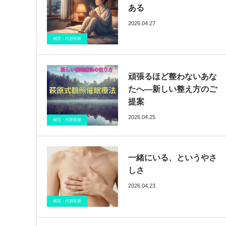
ある
2026.04.27
ブログ
催眠療法
医療情報
補完・代替医療
頑張るほど整わないあな
たへ―新しい整え方のご
提案
2026.04.25
ブログ
催眠療法
医療情報
補完・代替医療
一緒にいる、というやさ
しさ
2026.04.23
ブログ
催眠療法
医療情報
補完・代替医療