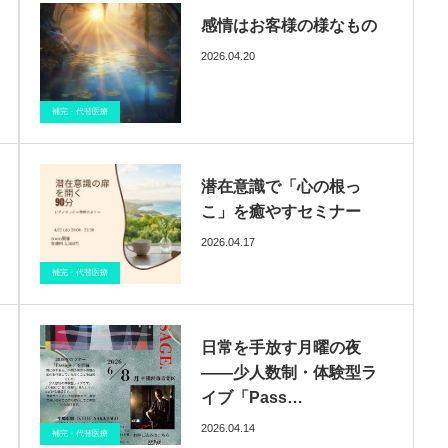
感情はお客様の様なもの
2026.04.20
ブログ
催眠療法
医療情報
補完・代替医療
潜在意識で「心の根っ
こ」を癒やすセミナー
2026.04.17
ブログ
催眠療法
医療情報
補完・代替医療
日常を手放す月曜の夜
——少人数制・体験型ラ
イブ「Pass…
2026.04.14
ブログ
催眠療法
医療情報
補完・代替医療