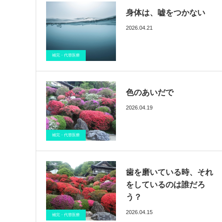
身体は、嘘をつかない
2026.04.21
ブログ
催眠療法
医療情報
補完・代替医療
色のあいだで
2026.04.19
ブログ
催眠療法
医療情報
補完・代替医療
歯を磨いている時、それ
をしているのは誰だろ
う？
2026.04.15
ブログ
催眠療法
医療情報
補完・代替医療