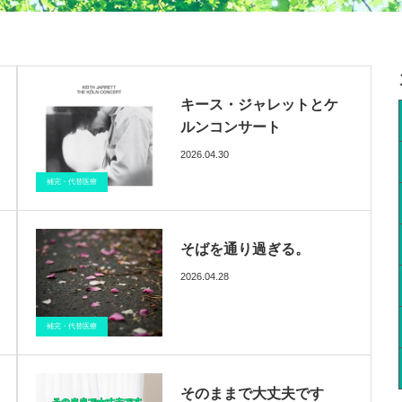
キース・ジャレットとケ
ルンコンサート
2026.04.30
ブログ
催眠療法
医療情報
補完・代替医療
そばを通り過ぎる。
2026.04.28
ブログ
催眠療法
医療情報
補完・代替医療
そのままで大丈夫です