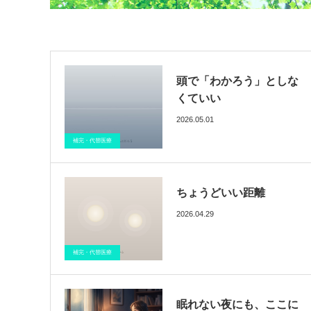
頭で「わかろう」としな
くていい
2026.05.01
ブログ
催眠療法
医療情報
補完・代替医療
ちょうどいい距離
2026.04.29
ブログ
催眠療法
医療情報
補完・代替医療
眠れない夜にも、ここに