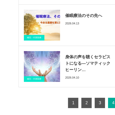
催眠療法のその先へ
2026.04.13
ブログ
催眠療法
医療情報
補完・代替医療
身体の声を聴くセラピス
トになる―ソマティック
ヒーリン…
2026.04.10
ブログ
催眠療法
医療情報
補完・代替医療
1
2
3
4