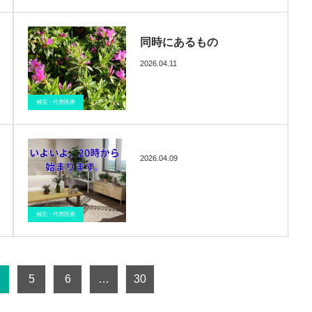
同時にあるもの
2026.04.11
ブログ
催眠療法
医療情報
補完・代替医療
2026.04.09
ブログ
催眠療法
医療情報
補完・代替医療
5
6
…
30