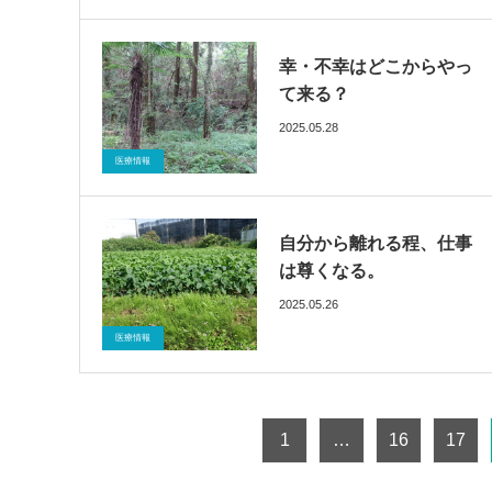
幸・不幸はどこからやっ
て来る？
2025.05.28
ブログ
催眠療法
医療情報
自分から離れる程、仕事
は尊くなる。
2025.05.26
ブログ
催眠療法
医療情報
1
…
16
17