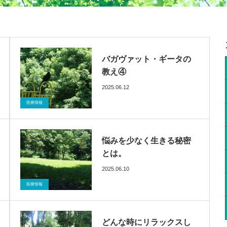
バガヴァット・ギータの
教え④
2025.06.12
ブログ
催眠療法
医療情報
悩みを少なく生きる秘密
とは。
2025.06.10
ブログ
催眠療法
医療情報
どんな時にリラックスし