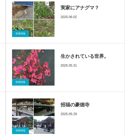
実家にアナグマ？
2025.06.02
ブログ
催眠療法
医療情報
生かされている世界。
2025.05.31
ブログ
催眠療法
医療情報
招福の豪徳寺
2025.05.29
ブログ
催眠療法
医療情報