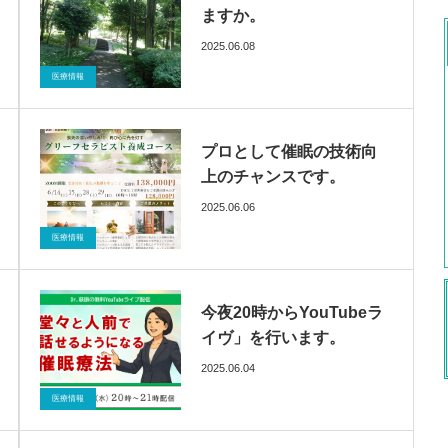
ますか。
2025.06.08
ブログ
催眠療法
医療情報
プロとして催眠の技術向
上のチャンスです。
2025.06.06
ブログ
催眠療法
医療情報
今夜20時からYouTubeラ
イヴ」を行います。
2025.06.04
ブログ
催眠療法
医療情報