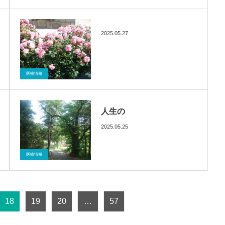
2025.05.27
ブログ
催眠療法
医療情報
人生の
2025.05.25
ブログ
催眠療法
医療情報
18
19
20
…
57