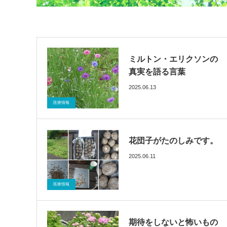
ミルトン・エリクソンの
真実を語る言葉
2025.06.13
ブログ
催眠療法
医療情報
花団子がたのしみです。
2025.06.11
ブログ
催眠療法
医療情報
期待をしないと怖いもの