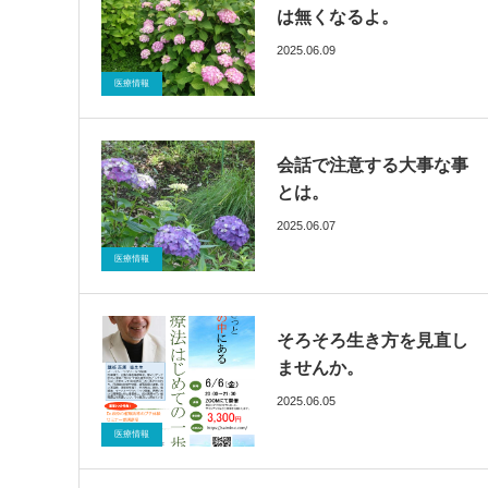
は無くなるよ。
2025.06.09
ブログ
催眠療法
医療情報
会話で注意する大事な事
とは。
2025.06.07
ブログ
催眠療法
医療情報
そろそろ生き方を見直し
ませんか。
2025.06.05
ブログ
催眠療法
医療情報