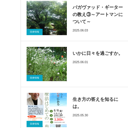
バガヴァッド・ギーター
の教え③～アートマンに
ついて～
2025.06.03
ブログ
催眠療法
医療情報
いかに日々を過ごすか。
2025.06.01
ブログ
催眠療法
医療情報
生き方の答えを知るに
は。
2025.05.30
ブログ
催眠療法
医療情報