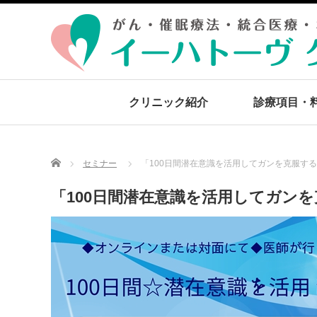
クリニック紹介
診療項目・
Home
セミナー
「100日間潜在意識を活用してガンを克服す
「100日間潜在意識を活用してガン